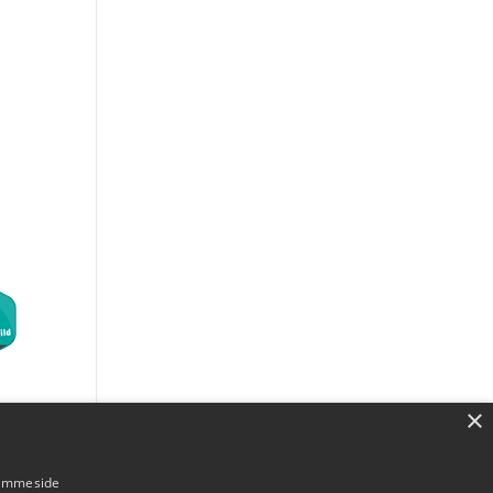
×
hjemmeside