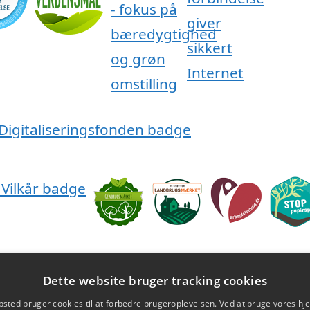
Dette website bruger tracking cookies
sted bruger cookies til at forbedre brugeroplevelsen. Ved at bruge vores 