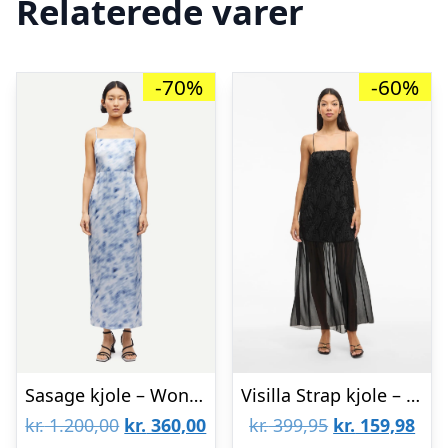
Relaterede varer
-70%
-60%
Sasage kjole – Wonder Blur Dawn
Visilla Strap kjole – sort
Den
Den
Den
De
kr.
1.200,00
kr.
360,00
kr.
399,95
kr.
159,98