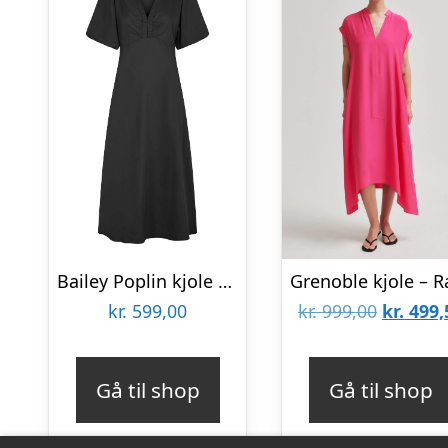
Bailey Poplin kjole – sort
Den
kr.
599,00
kr.
999,00
kr.
499,
oprinde
pris
Gå til shop
Gå til shop
var:
kr. 999,