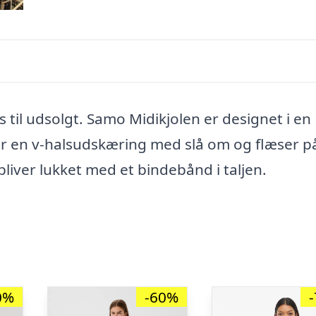
til udsolgt. Samo Midikjolen er designet i en
har en v-halsudskæring med slå om og flæser p
bliver lukket med et bindebånd i taljen.
0%
-60%