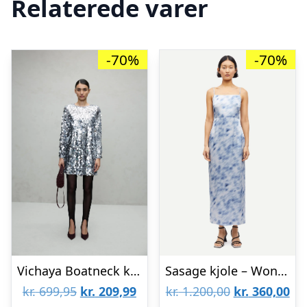
Relaterede varer
-70%
-70%
Vichaya Boatneck kjole – sølvfarvet
Sasage kjole – Wonder Blur Dawn
Den
Den
Den
De
kr.
699,95
kr.
209,99
kr.
1.200,00
kr.
360,00