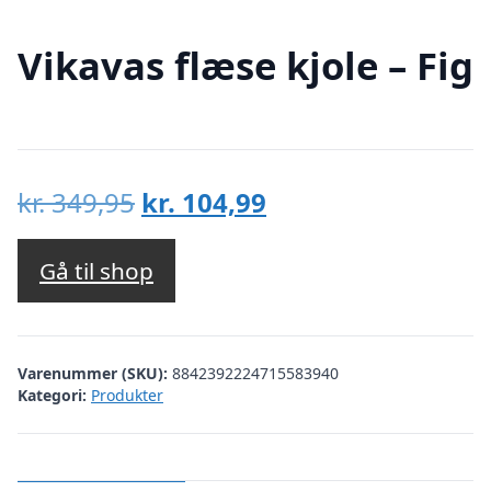
Vikavas flæse kjole – Fig
Den
Den
kr.
349,95
kr.
104,99
oprindelige
aktuelle
pris
pris
Gå til shop
var:
er:
kr. 349,95.
kr. 104,99.
Varenummer (SKU):
8842392224715583940
Kategori:
Produkter