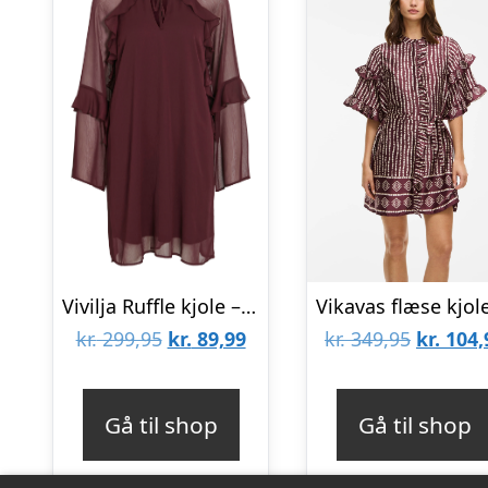
Vivilja Ruffle kjole – Fig
Den
Den
Den
kr.
299,95
kr.
89,99
kr.
349,95
kr.
104,
oprindelige
aktuelle
oprinde
pris
pris
pris
Gå til shop
Gå til shop
var:
er:
var:
kr. 299,95.
kr. 89,99.
kr. 349,