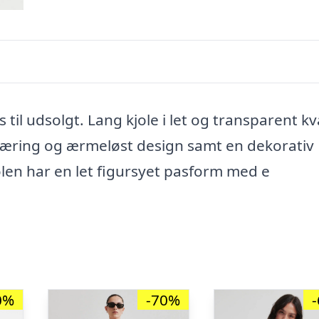
il udsolgt. Lang kjole i let og transparent kva
æring og ærmeløst design samt en dekorativ
olen har en let figursyet pasform med e
0%
-70%