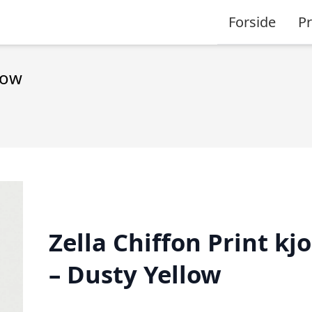
Forside
P
low
Zella Chiffon Print kjo
– Dusty Yellow