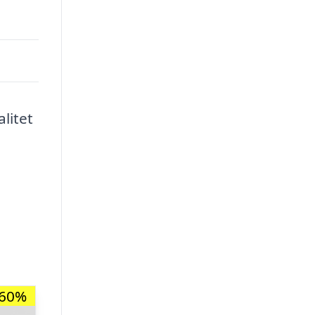
litet
-60%