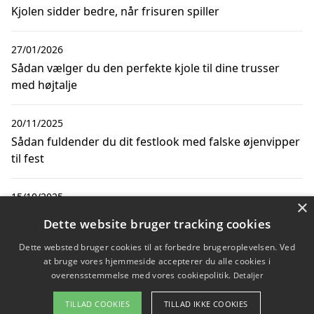
Kjolen sidder bedre, når frisuren spiller
27/01/2026
Sådan vælger du den perfekte kjole til dine trusser
med højtalje
20/11/2025
Sådan fuldender du dit festlook med falske øjenvipper
til fest
15/10/2025
×
Sådan matcher du din kjole med skjorter til mænd
Dette website bruger tracking cookies
online
Dette websted bruger cookies til at forbedre brugeroplevelsen. Ved
at bruge vores hjemmeside accepterer du alle cookies i
overensstemmelse med vores cookiepolitik.
Detaljer
Copyright 2026 - Pilanto Aps
TILLAD COOKIES
TILLAD IKKE COOKIES