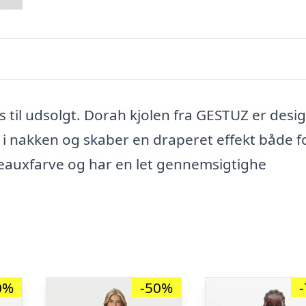
 til udsolgt. Dorah kjolen fra GESTUZ er desi
i nakken og skaber en draperet effekt både f
deauxfarve og har en let gennemsigtighe
0%
-50%