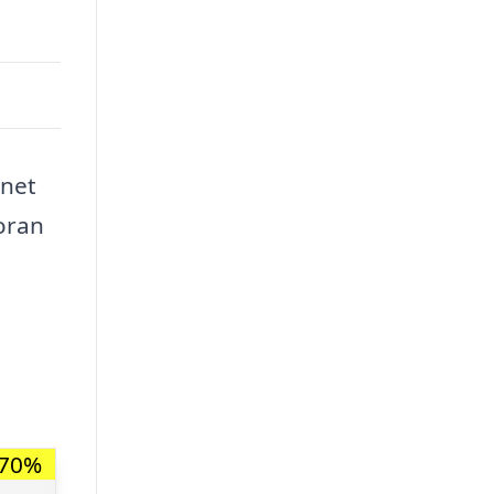
gnet
oran
-70%